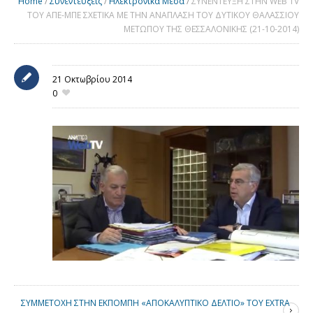
Home
/
Συνεντεύξεις
/
Ηλεκτρονικά Μέσα
/
ΣΥΝΕΝΤΕΥΞΗ ΣΤΗΝ WEB TV
ΤΟΥ ΑΠΕ-ΜΠΕ ΣΧΕΤΙΚΑ ΜΕ ΤΗΝ ΑΝΑΠΛΑΣΗ ΤΟΥ ΔΥΤΙΚΟΥ ΘΑΛΑΣΣΙΟΥ
ΜΕΤΩΠΟΥ ΤΗΣ ΘΕΣΣΑΛΟΝΙΚΗΣ (21-10-2014)
21 Οκτωβρίου 2014
0
ΣΥΜΜΕΤΟΧΗ ΣΤΗΝ ΕΚΠΟΜΠΗ «ΑΠΟΚΑΛΥΠΤΙΚΟ ΔΕΛΤΙΟ» ΤΟΥ EXTRA