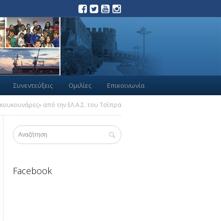
Συνεντεύξεις
Ομιλίες
Επικοινωνία
 κουκουνάρες» από την ΕΛ.Α.Σ. του Τσίπρα
Facebook