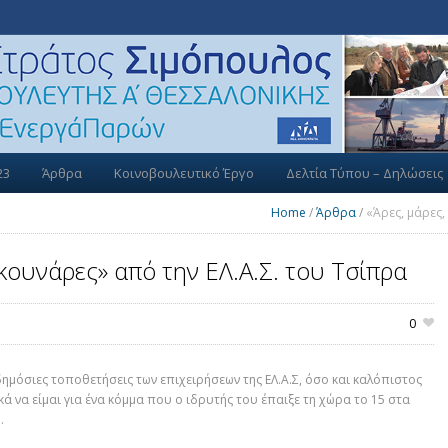
23
Άρθρα
Κοινοβουλευτικό Έργο
Δελτία Τύπου – Δηλώσεις
Home
/
Άρθρα
/
«Άρες, μάρες,
υκουνάρες» από την ΕΛ.Α.Σ. του Τσίπρα
0
ημόσιες τοποθετήσεις των επιχειρήσεων τ
η
ς ΕΛ.Α.Σ, όσο και καλόπιστος
ά να είμαι για ένα κόμμα που ο ιδρυτής του έπαιξε τη χώρα το 15 στα
.