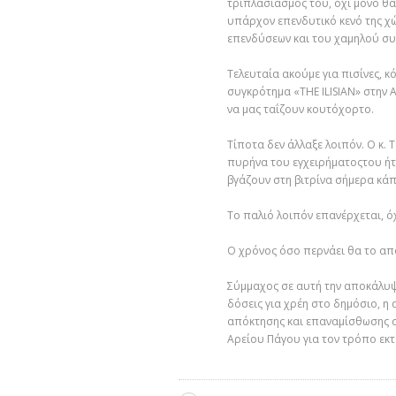
τριπλασιασμός του, όχι μόνο θα
υπάρχον επενδυτικό κενό της χ
επενδύσεων και του χαμηλού
συ
Τελευταία
ακούμε
για πισίνες, 
συγκρότημα «
THE
ILISIAN
»
στην
Α
να μας ταΐζουν κουτόχορτο.
Τίποτα δεν άλλαξε
λοιπόν
. Ο κ.
πυρήνα του εγχειρήματος
του ήτ
βγάζουν στη βιτρίνα
σήμερα
κάπ
Το παλιό λοιπόν επανέρχεται, ό
Ο χρόνος όσο περνάει θα το α
Σύμμαχος σε αυτή την αποκάλυψ
δόσεις για χρέη στο δημόσιο, η
απόκτησης και επαναμίσθωσης α
Αρείου Πάγου για τον τρόπο εκτ