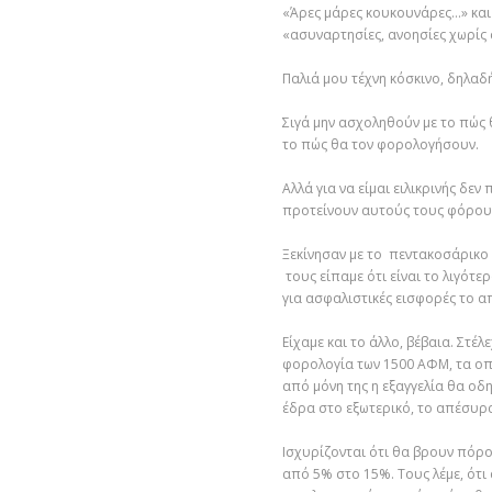
«Άρες μάρες κουκουνάρες…» κα
«ασυναρτησίες, ανοησίες χωρίς 
Παλιά μου τέχνη κόσκινο
,
δηλαδ
Σιγά μην ασχοληθούν με το πώς
το
πώς θα
τον
φορολογήσουν.
Αλλά
για
να είμαι ειλικρινής δεν
προτείνουν
αυτούς τους
φόρου
Ξεκίνησαν με το πεντακοσάρικο
τους είπαμε ότι είναι
το λιγότε
για ασφαλιστικές εισφορές το 
Είχαμε
και
το άλλο,
βέβαια
.
Στέλ
φορολογία των 1500 ΑΦΜ, τα οπ
από
μόν
η της
η εξαγγελία θα οδ
έδρα στο εξωτερικό, το απέσυρ
Ισχυρίζονται ότι θα βρουν πόρο
από 5% στο 15%. Τους λέμε, ότι