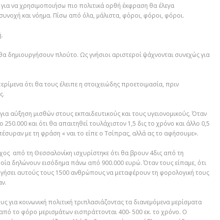
ι
για να
χρησιμοποιήσω
πιο πολιτικά ορθ
ή έκφραση
θα έλεγα
συνοχή και νόημα. Πίσω από όλα
, μάλιστα,
φόροι, φόροι, φόροι.
ή
.
 θα δημιουργήσουν πλούτο
.
Ω
ς
γνήσιοι
αριστεροί ψάχνονται συνεχώς
για
 περίμενα ότι θα τους έλειπε η στοιχειώδης προετοιμασία
,
πριν
ς.
για αύξηση μισθών
στους εκπαιδευτικούς και τους υγειονομικούς. Όταν
ρο
250.000 και ότι θα απαιτηθεί
τουλάχιστον
1,5 δις το χρόνο και άλλο 0,5
απέσυραν με
τη
φράση « ναι το είπε ο Τσίπρας, αλλά α
ς
το αφήσουμε».
εχος
από τη Θεσσαλονίκη
ισχυρίστηκ
ε
ότι θα βρουν 4δις από τη
οία δηλώνουν εισόδημα πάνω από 900.000 ευρώ. Όταν τους είπαμε
,
ότι
ηγήσει
αυτούς τους 1500 ανθρώπους να μεταφέρουν τη φορολογική τους
αν.
υς για κοινωνική πολιτική τριπλασιάζοντας τα
διανεμόμενα
μερίσματα
από το
φόρο μερισμάτων
εισπράττονται
400-
500 εκ.
το χρόνο.
Ο