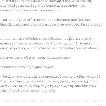
 μειώσει τις εισπράξεις, αλλά θα δημιουργήσει πρόβλημα στο ήδη
ώρας.
Το ύψος της απόδοσης
του φόρου
είναι συνάρτηση των
ντελεστή
.
Περιμένουμε
ακόμη την
απάντηση.
κότερα που τρέχουν, ακόμη και
για
τους ανθρώπους που ζουν στο
θήνα. Είμαι σίγουρος
,
όμως,
ότι δεν θα σταματήσουν εδώ
.
Θ
α συνεχίσουν
 Τσίπρας παραμένει ολόιδιο
ς και
οι άνθρωποι που βρίσκονται στον
αν πάντα δίπλα του έχοντας ευθύνη για την περίοδο 15-19
.
Α
πλώς
οιους ανθρώπους, οι οποίοι δεν έχουν
υποστεί
επικοινωνιακή φθορά.
χι ανακαινισμένο, αλλά με προσωπείο καινούργιου.
ποκαλύ
πτ
ει σε πολλούς συμπολίτες μας.
η θα είναι
και τα μόνιμα μέτρα φοροελαφρύνσεων της κυβέρνησης,
οι 72
 αύξηση του ακατάσχετου
,
ο εξωδικαστικός μηχανισμός, ο νέος φορέας
κινήτων και η σημερινή ρύθμιση για την εφαρμογή της απόφασης του
οκισμού των δανείων του νόμου Κατσέλη.