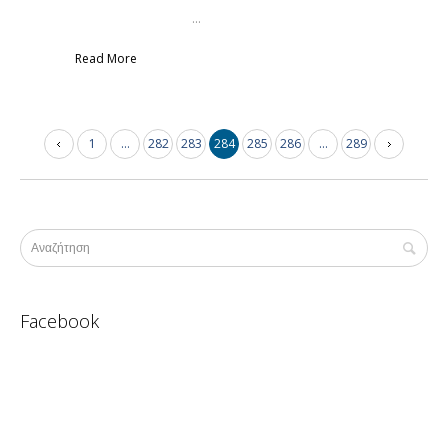
...
Read More
1
…
282
283
284
285
286
…
289
Facebook