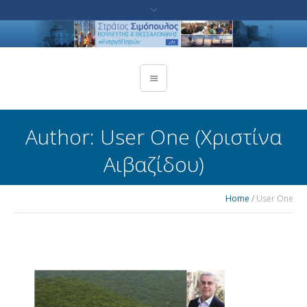
Author:
User One
(Χριστίνα
Αιβαζίδου)
Home
/
User One