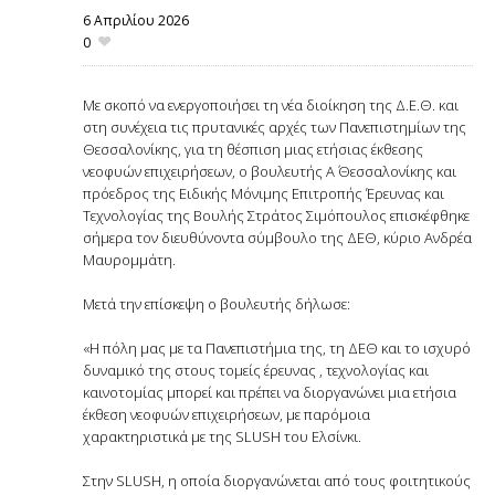
6 Απριλίου 2026
0
Με σκοπό να ενεργοποιήσει τη νέα διοίκηση της Δ.Ε.Θ. και
στη συνέχεια τις πρυτανικές αρχές των Πανεπιστημίων της
Θεσσαλονίκης, για τη θέσπιση μιας ετήσιας έκθεσης
νεοφυών επιχειρήσεων, ο βουλευτής Α΄ Θεσσαλονίκης και
πρόεδρος της Ειδικής Μόνιμης Επιτροπής Έρευνας και
Τεχνολογίας της Βουλής Στράτος Σιμόπουλος επισκέφθηκε
σήμερα τον διευθύνοντα σύμβουλο της ΔΕΘ, κύριο Ανδρέα
Μαυρομμάτη.
Μετά την επίσκεψη ο βουλευτής δήλωσε:
«Η πόλη μας με τα Πανεπιστήμια της, τη ΔΕΘ και το ισχυρό
δυναμικό της στους τομείς έρευνας , τεχνολογίας και
καινοτομίας μπορεί και πρέπει να διοργανώνει μια ετήσια
έκθεση νεοφυών επιχειρήσεων, με παρόμοια
χαρακτηριστικά με της SLUSH του Ελσίνκι.
Στην SLUSH, η οποία διοργανώνεται από τους φοιτητικούς