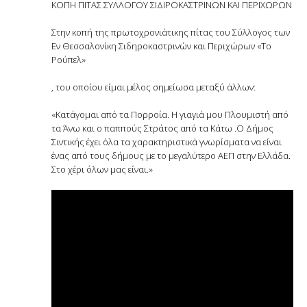
ΚΟΠΗ ΠΙΤΑΣ ΣΥΛΛΟΓΟΥ ΣΙΔΙΡΟΚΑΣΤΡΙΝΩΝ ΚΑΙ ΠΕΡΙΧΩΡΩΝ
Στην κοπή της πρωτοχρονιάτικης πίτας του
Σύλλογος των
Εν Θεσσαλονίκη Σιδηροκαστρινών και Περιχώρων «Το
Ρούπελ»
, του οποίου είμαι μέλος σημείωσα μεταξύ άλλων:
«Κατάγομαι από τα Πορροία. Η γιαγιά μου Πλουμιστή από
τα Άνω και ο παππούς Στράτος από τα Κάτω .Ο Δήμος
Σιντικής έχει όλα τα χαρακτηριστικά γνωρίσματα να είναι
ένας από τους δήμους με το μεγαλύτερο ΑΕΠ στην Ελλάδα.
Στο χέρι όλων μας είναι.»