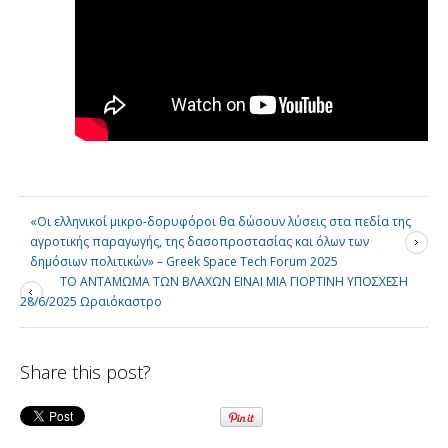
«Οι ελληνικοί μικρο-δορυφόροι θα δώσουν λύσεις στα πεδία της
αγροτικής παραγωγής, της δασοπροστασίας και όλων των
δημόσιων πολιτικών» – Greek Space Tech Forum 2025
ΤΟ ΑΝΤΑΜΩΜΑ ΤΩΝ ΒΛΑΧΩΝ ΕΙΝΑΙ ΜΙΑ ΓΙΟΡΤΙΝΗ ΥΠΟΣΧΕΣΗ
28/6/2025 Ωραιόκαστρο
Share this post?