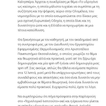
Καλησπέρα. Άρχεται η συνεδρίαση με θέμα «Το υδρογόνο
ως καύσιμο», η οποία μάλιστα τυχαίνει να συμπίπτει με τη
συζήτηση και την ψήφιση, αύριο στην Ολομέλεια, του
νομοσχεδίου με το οποίο ενσωματώνεται στο δίκαιο μας
μια σχετική Ευρωπαϊκή Οδηγία, η οποία δίνει και τη
δυνατότητα ώστε και η Ελλάδα να προχωρήσει σε μια
τέτοια κατεύθυνση.
Θα ξεκινήσουμε με τον καθηγητή, με τον ακαδημαϊκό από
τη συντροφιά μας, με τον Διευθυντή του Εργαστηρίου
Εφαρμοσμένης Θερμοδυναμικής στο Αριστοτέλειο
Πανεπιστήμιο Θεσσαλονίκης, ο οποίος γνωρίζει το θέμα
και θεωρητικά αλλά και πρακτικά, γιατί απ’ ότι ξέρω έχει
δημιουργήσει και μία spin off ή είναι υπό δημιουργία μιας
spin off. Σας ακούμε, απλώς θα ήθελα να είμαστε περίπου
στα 12 λεπτά, γιατί μετά θα υπάρχουν ερωτήσεις από τους
συναδέλφους και απαντήσεις και όσο είναι δυνατόν να μην
εμβαθύνουμε σε θέματα θεωρητικά, όσο είναι δυνατόν να
είμαστε πολύ πρακτικοί. Ευχαριστώ πολύ, έχετε το λόγο.
Nα συμπληρώσω ότι πήγα πρόσφατα στην Kαρλσρούη
στο «Τεχνολογικό Ινστιτούτο» εκεί και η έρευνα που γίνεται
σε επίπεδο υδρογόνου με «τρόμαξε» θετικά. Δηλαδή