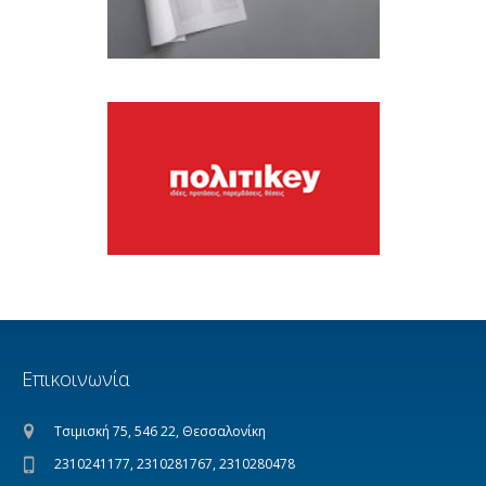
Επικοινωνία
Τσιμισκή 75, 546 22, Θεσσαλονίκη
2310241177, 2310281767, 2310280478