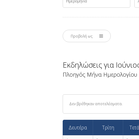
Πλοήγηση
Προβολή ως
Προβολών
Εκδήλωσης
Εκδηλώσεις για Ιούνιο
Πλοηγός Μήνα Ημερολογίου
Δεν βρέθηκαν αποτελέσματα.
Δευτέρα
Τρίτη
Τετ