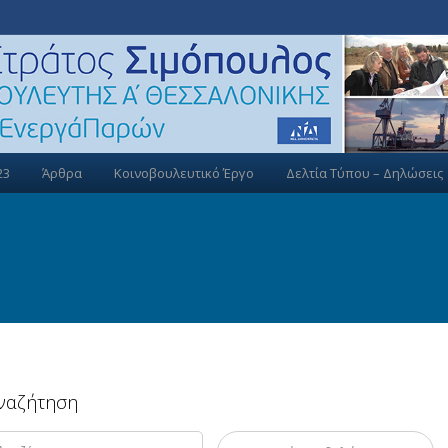
23
Άρθρα
Κοινοβουλευτικό Έργο
Δελτία Τύπου – Δηλώσεις
ναζήτηση