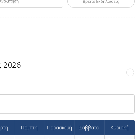
ς 2026
άρτη
Πέμπτη
Παρασκευή
Σάββατο
Κυριακή