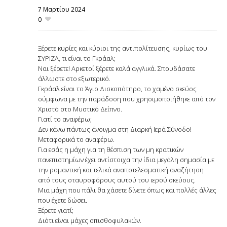
7 Μαρτίου 2024
0
Ξέρετε κυρίες και κύριοι της αντιπολίτευσης, κυρίως του
ΣΥΡΙΖΑ, τι είναι το Γκράαλ;
Ναι ξέρετε! Αρκετοί ξέρετε καλά αγγλικά. Σπουδάσατε
άλλωστε στο εξωτερικό.
Γκράαλ είναι το Άγιο Δισκοπότηρο, το χαμένο σκεύος
σύμφωνα με την παράδοση που χρησιμοποιήθηκε από τον
Χριστό στο Μυστικό Δείπνο.
Γιατί το αναφέρω;
Δεν κάνω πάντως άνοιγμα στη Διαρκή Ιερά Σύνοδο!
Μεταφορικά το αναφέρω.
Για εσάς η μάχη για τη θέσπιση των μη κρατικών
πανεπιστημίων έχει αντίστοιχα την ίδια μεγάλη σημασία με
την ρομαντική και τελικά αναποτελεσματική αναζήτηση
από τους σταυροφόρους αυτού του ιερού σκεύους.
Μια μάχη που πάλι θα χάσετε δίνετε όπως και πολλές άλλες
που έχετε δώσει.
Ξέρετε γιατί;
Διότι είναι μάχες οπισθοφυλακών.