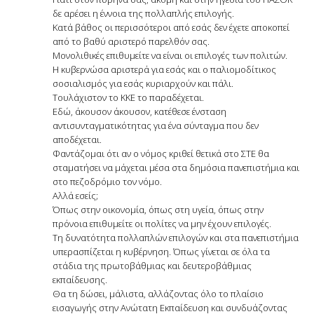
δε αρέσει η έννοια της πολλαπλής επιλογής.
Κατά βάθος οι περισσότεροι από εσάς δεν έχετε αποκοπεί
από το βαθύ αριστερό παρελθόν σας.
Μονολιθικές επιθυμείτε να είναι οι επιλογές των πολιτών.
Η κυβερνώσα αριστερά για εσάς και ο παλιομοδίτικος
σοσιαλισμός για εσάς κυριαρχούν και πάλι.
Τουλάχιστον το ΚΚΕ το παραδέχεται.
Εδώ, άκουσον άκουσον, κατέθεσε ένσταση
αντισυνταγματικότητας για ένα σύνταγμα που δεν
αποδέχεται.
Φαντάζομαι ότι αν ο νόμος κριθεί θετικά στο ΣΤΕ θα
σταματήσει να μάχεται μέσα στα δημόσια πανεπιστήμια και
στο πεζοδρόμιο τον νόμο.
Αλλά εσείς;
Όπως στην οικονομία, όπως στη υγεία, όπως στην
πρόνοια επιθυμείτε οι πολίτες να μην έχουν επιλογές.
Τη δυνατότητα πολλαπλών επιλογών και στα πανεπιστήμια
υπερασπίζεται η κυβέρνηση. Όπως γίνεται σε όλα τα
στάδια της πρωτοβάθμιας και δευτεροβάθμιας
εκπαίδευσης.
Θα τη δώσει, μάλιστα, αλλάζοντας όλο το πλαίσιο
εισαγωγής στην Ανώτατη Εκπαίδευση και συνδυάζοντας