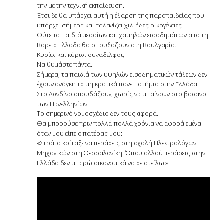
την με την τεχνική εκπαίδευση.
Έτσι δε θα υπάρχει αυτή η έξαρση της παραπαιδείας που
υπάρχει σήμερα και ταλανίζει χιλιάδες οικογένειες.
Ούτε τα παιδιά μεσαίων και χαμηλών εισοδημάτων από τη
Βόρεια Ελλάδα θα σπουδάζουν στη Βουλγαρία.
Κυρίες και κύριοι συνάδελφοι,
Να θυμάστε πάντα.
Σήμερα, τα παιδιά των υψηλών εισοδηματικών τάξεων δεν
έχουν ανάγκη τα μη κρατικά πανεπιστήμια στην Ελλάδα.
Στο Λονδίνο σπουδάζουν, χωρίς να μπαίνουν στο βάσανο
των Πανελληνίων.
Το σημερινό νομοσχέδιο δεν τους αφορά.
Θα μπορούσε πριν πολλά-πολλά χρόνια να αφορά εμένα
όταν μου είπε ο πατέρας μου:
«Στράτο κοίταξε να περάσεις στη σχολή Ηλεκτρολόγων
Μηχανικών στη Θεσσαλονίκη. Όπου αλλού περάσεις στην
Ελλάδα δεν μπορώ οικονομικά να σε στείλω.»