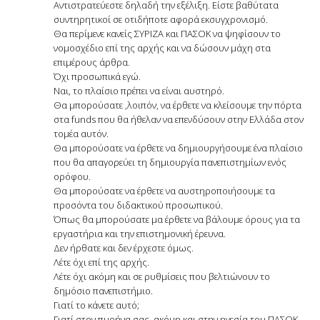
Αντιστρατεύεστε δηλαδή την εξέλιξη. Είστε βαθύτατα
συντηρητικοί σε οτιδήποτε αφορά εκσυγχρονισμό.
Θα περίμενε κανείς ΣΥΡΙΖΑ και ΠΑΣΟΚ να ψηφίσουν το
νομοσχέδιο επί της αρχής και να δώσουν μάχη στα
επιμέρους άρθρα.
Όχι προσωπικά εγώ.
Ναι, το πλαίσιο πρέπει να είναι αυστηρό.
Θα μπορούσατε ,λοιπόν, να έρθετε να κλείσουμε την πόρτα
στα funds που θα ήθελαν να επενδύσουν στην Ελλάδα στον
τομέα αυτόν.
Θα μπορούσατε να έρθετε να δημιουργήσουμε ένα πλαίσιο
που θα απαγορεύει τη δημιουργία πανεπιστημίων ενός
ορόφου.
Θα μπορούσατε να έρθετε να αυστηροποιήσουμε τα
προσόντα του διδακτικού προσωπικού.
Όπως θα μπορούσατε μα έρθετε να βάλουμε όρους για τα
εργαστήρια και την επιστημονική έρευνα.
Δεν ήρθατε και δεν έρχεστε όμως.
Λέτε όχι επί της αρχής.
Λέτε όχι ακόμη και σε ρυθμίσεις που βελτιώνουν το
δημόσιο πανεπιστήμιο.
Γιατί το κάνετε αυτό;
Γιατί στον πυρήνα σας, ακόμη και στην ηγεσία του ΠΑΣΟΚ