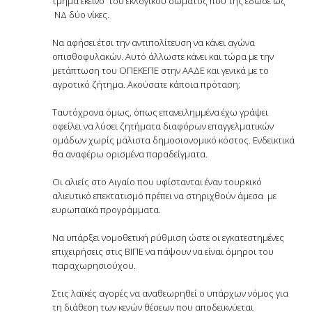
τμήμα εκείνο του εκλογικού σώματος που της έδωσε ως
ΝΔ δύο νίκες.
Να αφήσει έτσι την αντιπολίτευση να κάνει αγώνα
οπισθοφυλακών. Αυτό άλλωστε κάνει και τώρα με την
μετάπτωση του ΟΠΕΚΕΠΕ στην ΑΑΔΕ και γενικά με το
αγροτικό ζήτημα. Ακούσατε κάποια πρόταση;
Ταυτόχρονα όμως, όπως επανειλημμένα έχω γράψει
οφείλει να λύσει ζητήματα διαφόρων επαγγελματικών
ομάδων χωρίς μάλιστα δημοσιονομικό κόστος. Ενδεικτικά
θα αναφέρω ορισμένα παραδείγματα.
Οι αλιείς στο Αιγαίο που υφίστανται έναν τουρκικό
αλιευτικό επεκτατισμό πρέπει να στηριχθούν άμεσα με
ευρωπαϊκά προγράμματα.
Να υπάρξει νομοθετική ρύθμιση ώστε οι εγκατεστημένες
επιχειρήσεις στις ΒΙΠΕ να πάψουν να είναι όμηροι του
παραχωρησιούχου.
Στις λαϊκές αγορές να αναθεωρηθεί ο υπάρχων νόμος για
τη διάθεση των κενών θέσεων που αποδεικνύεται