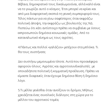
Βέβαια, δημοκρατικό τους δικαίωμα είναι, αλλά καλό είναι
να το γνωρίζει αυτό ο κόσμος. Έτσι μπορεί να κρίνει και
από μια διαφορετική σκοπιά τη γενική συμπεριφορά τους.
Τέλος πάντων για να γίνω σαφέστερος όταν εκφράζω
πολιτική άποψη, την εκφράζω ως βουλευτής της ΝΔ.
Πιστεύω ότι κάτι αντίστοιχο πρέπει να συμβαίνει με όσους
εκπροσωπούν δημόσια κοινωνικές ομάδες. Από το
καταναλωτικό κίνημα ως τους αγρότες.
4.Πάντως και πολλοί «γαλάζιοι» μετέχουν στα μπλόκα. Τι
θα τους συστήνατε;
Δεν συστήνω μεμονωμένα τίποτε. Αυτά που προανέφερα
αφορούν όλους. Αγρότες και αγροτοσυνδικαλιστές με
οποιαδήποτε πολιτική ή κομματική προέλευση. Πρέπει να
είμαστε διαφανείς όταν έχουμε δημόσια θέση ή δημόσιο
λόγο.
5.Τι μέλλει γενέσθαι όταν ανοίξουν οι δρόμοι; Μήπως
χρειάζεται ένας συνολικός διάλογος στη χώρα για το
μέλλον του αγροτικού τομέα;