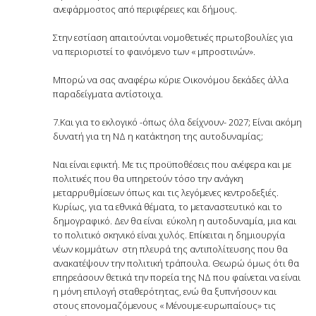
ανεφάρμοστος από περιφέρειες και δήμους.
Στην εστίαση απαιτούνται νομοθετικές πρωτοβουλίες για
να περιοριστεί το φαινόμενο των « μπροστινών».
Μπορώ να σας αναφέρω κύριε Οικονόμου δεκάδες άλλα
παραδείγματα αντίστοιχα.
7.Και για το εκλογικό -όπως όλα δείχνουν- 2027; Είναι ακόμη
δυνατή για τη ΝΔ η κατάκτηση της αυτοδυναμίας;
Ναι είναι εφικτή. Με τις προϋποθέσεις που ανέφερα και με
πολιτικές που θα υπηρετούν τόσο την ανάγκη
μεταρρυθμίσεων όπως και τις λεγόμενες κεντροδεξιές.
Κυρίως, για τα εθνικά θέματα, το μεταναστευτικό και το
δημογραφικό. Δεν θα είναι εύκολη η αυτοδυναμία, μια και
το πολιτικό σκηνικό είναι χυλός. Επίκειται η δημιουργία
νέων κομμάτων στη πλευρά της αντιπολίτευσης που θα
ανακατέψουν την πολιτική τράπουλα. Θεωρώ όμως ότι θα
επηρεάσουν θετικά την πορεία της ΝΔ που φαίνεται να είναι
η μόνη επιλογή σταθερότητας, ενώ θα ξυπνήσουν και
στους επονομαζόμενους « Μένουμε-ευρωπαίους» τις