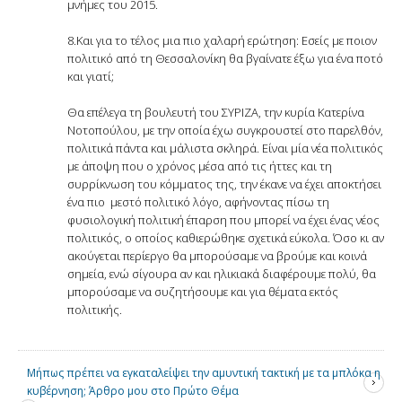
μνήμες του 2015.
8.Και για το τέλος μια πιο χαλαρή ερώτηση: Εσείς με ποιον
πολιτικό από τη Θεσσαλονίκη θα βγαίνατε έξω για ένα ποτό
και γιατί;
Θα επέλεγα τη βουλευτή του ΣΥΡΙΖΑ, την κυρία Κατερίνα
Νοτοπούλου, με την οποία έχω συγκρουστεί στο παρελθόν,
πολιτικά πάντα και μάλιστα σκληρά. Είναι μία νέα πολιτικός
με άποψη που ο χρόνος μέσα από τις ήττες και τη
συρρίκνωση του κόμματος της, την έκανε να έχει αποκτήσει
ένα πιο μεστό πολιτικό λόγο, αφήνοντας πίσω τη
φυσιολογική πολιτική έπαρση που μπορεί να έχει ένας νέος
πολιτικός, ο οποίος καθιερώθηκε σχετικά εύκολα. Όσο κι αν
ακούγεται περίεργο θα μπορούσαμε να βρούμε και κοινά
σημεία, ενώ σίγουρα αν και ηλικιακά διαφέρουμε πολύ, θα
μπορούσαμε να συζητήσουμε και για θέματα εκτός
πολιτικής.
Μήπως πρέπει να εγκαταλείψει την αμυντική τακτική με τα μπλόκα η
κυβέρνηση; Άρθρο μου στο Πρώτο Θέμα