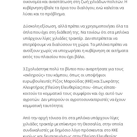
οικονομία και αναστάτωση στη ζωή χιλιάδων πολιτών. Η
κυβέρνηση έβαλε τα όρια του διαλόγου, ενώ καλείται να
λύσει και το πρόβλημα.
Δύσκολη εξίσωση, αλλά πρέπει να χρησιμοποιήσει όλα τα
όπλα που έχει στη διάθεσή της. Να τονίσω ότι στα μπλόκα
υπάρχουν λίγες χιλιάδες τρακτέρ. Δεν επιτρέπεται να
επιτρέψουμε να διαλύσουν τη χώρα. Τα μπλόκα πρέπει να
ανοίξουν χωρίς να υποχωρήσει η κυβέρνηση σε αιτήματα
εκτός του πλαισίου που έχει βάλει.
3.Σχολιάστηκε πολύ το βίντεο που αναρτήσατε για τους
«σκληρούς» του κάμπου, όπως οι υποψήφιοι
ευρωβουλευτές Ρίζος Μαρούδας (ΚΚΕ) και Σωκράτης
Αλειφτήρας (Πλεύση Ελευθερίας) που -όπως είπατε-
κοιτούν το κομματικό τους συμφέρον και όχι αυτό των
αγροτών. Δεν μπορούν οι αγροτοσυναιτεριστές να έχουν
κομματική ταυτότητα;
Από την αρχή τόνισα ότι στα μπλόκα υπάρχουν λίγες
χιλιάδες τρακτέρ με επίκεντρο τη Θεσσαλία, στην οποία
συνδικαλιστές με δημόσιο λόγο πρόσκεινται στο ΚΚΕ
κυρίως και δευτερευόντως στην Πλεύση Ελευθερίας.