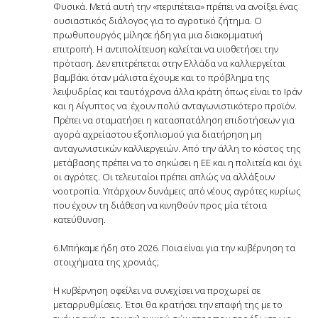
Φυσικά. Μετά αυτή την «περιπέτεια» πρέπει να ανοίξει ένας
ουσιαστικός διάλογος για το αγροτικό ζήτημα. Ο
πρωθυπουργός μίλησε ήδη για μια διακομματική
επιτροπή. Η αντιπολίτευση καλείται να υιοθετήσει την
πρόταση. Δεν επιτρέπεται στην Ελλάδα να καλλιεργείται
βαμβάκι όταν μάλιστα έχουμε και το πρόβλημα της
λειψυδρίας και ταυτόχρονα άλλα κράτη όπως είναι το Ιράν
και η Αίγυπτος να έχουν πολύ ανταγωνιστικότερο προϊόν.
Πρέπει να σταματήσει η κατασπατάληση επιδοτήσεων για
αγορά αχρείαστου εξοπλισμού για διατήρηση μη
ανταγωνιστικών καλλιεργειών. Από την άλλη το κόστος της
μετάβασης πρέπει να το σηκώσει η ΕΕ και η πολιτεία και όχι
οι αγρότες. Οι τελευταίοι πρέπει απλώς να αλλάξουν
νοοτροπία. Υπάρχουν δυνάμεις από νέους αγρότες κυρίως
που έχουν τη διάθεση να κινηθούν προς μία τέτοια
κατεύθυνση.
6.Μπήκαμε ήδη στο 2026. Ποια είναι για την κυβέρνηση τα
στοιχήματα της χρονιάς;
Η κυβέρνηση οφείλει να συνεχίσει να προχωρεί σε
μεταρρυθμίσεις. Έτσι θα κρατήσει την επαφή της με το