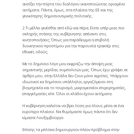
ανοίξει την πόρτα του διαλόγου ικανοποιώντας ορισμένα
αιτήματα. Πάντα, όμως, στα πλαίσια της ΕΕ και της
γενικότερης δημοσιονομικής πολιτικής.
2.Τι μέλλει γενέσθαι από εδώ και πέρα; Είστε υπέρ μιας πιο
σκληρής στάσης της κυβέρνησης απέναντι στις
κινητοποιήσεις; Όπως για παράδειγμα η επιβολή
διοικητικού προστίμου για την παρουσία τρακτέρ στις
εθνικές οδούς;
Με το δημόσιο λόγο μου εκφράζω την άποψη μιας
σημαντικής μερίδας συμπολιτών μας. Όπως έχω γράψει σε
άρθρο μου, στην Ελλάδα δεν ζουν μόνο αγρότες. Υπάρχουν
ιδιωτικοί κα δημόσιοι υπάλληλοι, εργαζόμενοι στη
βιομηχανία και το τουρισμό, μικρομεσαίοι επιχειρηματίες,
επαγγελματίες κλπ. Όλοι οι κλάδοι έχουν αιτήματα.
Η κυβέρνηση καλείται να βρει λύση για όλους μέσα σε ένα
ευρύτερο πλαίσιο. Να θυμόμαστε όμως πάντα ότι δεν
είμαστε Λουξεμβούργο.
Επίσης τα μπλόκα δημιουργούν πλέον πρόβλημα στην