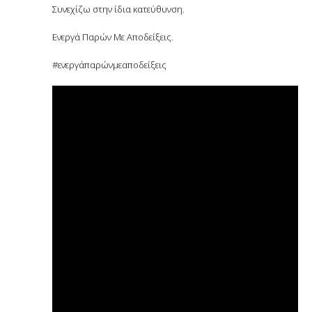
Συνεχίζω στην ίδια κατεύθυνση.
Ενεργά Παρών Με Αποδείξεις.
#ενεργάπαρώνμεαποδείξεις