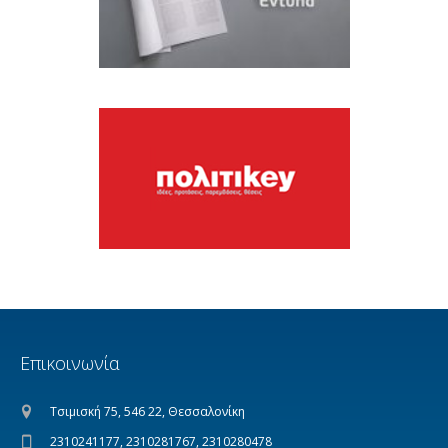
Επικοινωνία
Τσιμισκή 75, 546 22, Θεσσαλονίκη
2310241177, 2310281767, 2310280478