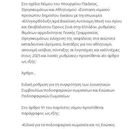
Στο σχέδιο Νόμου του Υπουργείου Παιδείας,
Θρησκευμάτων και Αθλητισμού: «Σύσταση νομικού
προσώπου δημοσίου δικαίου με την επωνυμία
«Ελληνορθόδοξη Ιερά Βασιλική Αυτόνομη Μονή του Αγίου
και Θεοβάδιστου Όρους Σινά στην Ελλάδα», ρυθμίσεις
θεμάτων αρμοδιότητας Γενικής Γραμματείας
Θρησκευμάτων, ενίσχυση της ασφάλειας στα ανώτατα
εκπαιδευτικά ιδρύματα, διατάξεις για τον αθλητισμό,
απονομή ισόβιας σύνταξης σε λογοτέχνες και καλλιτέχνες
έτους 2025 και λοιπές ρυθμίσεις» προστίθεται νέο άρθρο
ως εξής:
Άρθρο…
Ειδική ρύθμιση για τη συγκρότηση των Διοικητικών
Συμβουλίων ποδοσφαιρικών σωματείων και Ενώσεων
Ποδοσφαιρικών Σωματείων
Στο άρθρο 91 του παρόντος νόμου προστίθεται
παράγραφος ως εξής:
«Ειδικά για τα ποδοσφαιρικά σωματεία και τις Ενώσεις