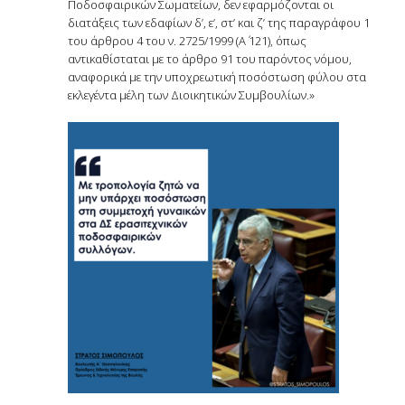
Ποδοσφαιρικών Σωματείων, δεν εφαρμόζονται οι
διατάξεις των εδαφίων δ’, ε’, στ’ και ζ’ της παραγράφου 1
του άρθρου 4 του ν. 2725/1999 (Α΄ 121), όπως
αντικαθίσταται με το άρθρο 91 του παρόντος νόμου,
αναφορικά με την υποχρεωτική ποσόστωση φύλου στα
εκλεγέντα μέλη των Διοικητικών Συμβουλίων.»