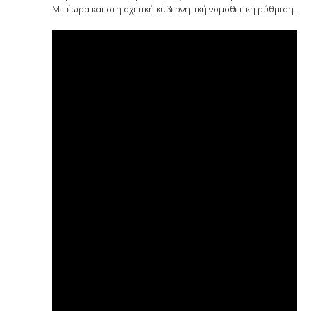
Μετέωρα και στη σχετική κυβερνητική νομοθετική ρύθμιση.