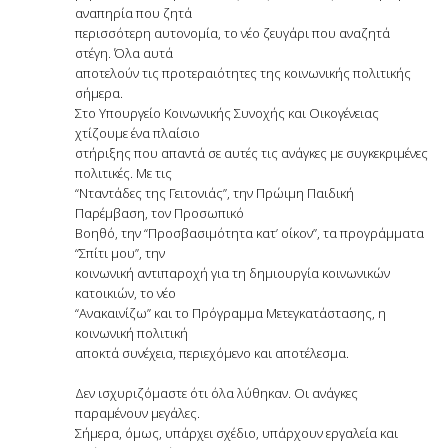
αναπηρία που ζητά
περισσότερη αυτονομία, το νέο ζευγάρι που αναζητά
στέγη. Όλα αυτά
αποτελούν τις προτεραιότητες της κοινωνικής πολιτικής
σήμερα.
Στο Υπουργείο Κοινωνικής Συνοχής και Οικογένειας
χτίζουμε ένα πλαίσιο
στήριξης που απαντά σε αυτές τις ανάγκες με συγκεκριμένες
πολιτικές. Με τις
“Νταντάδες της Γειτονιάς”, την Πρώιμη Παιδική
Παρέμβαση, τον Προσωπικό
Βοηθό, την “Προσβασιμότητα κατ’ οίκον”, τα προγράμματα
“Σπίτι μου”, την
κοινωνική αντιπαροχή για τη δημιουργία κοινωνικών
κατοικιών, το νέο
“Ανακαινίζω” και το Πρόγραμμα Μετεγκατάστασης, η
κοινωνική πολιτική
αποκτά συνέχεια, περιεχόμενο και αποτέλεσμα.
Δεν ισχυριζόμαστε ότι όλα λύθηκαν. Οι ανάγκες
παραμένουν μεγάλες.
Σήμερα, όμως, υπάρχει σχέδιο, υπάρχουν εργαλεία και