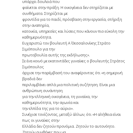
υπάρχει δουλειά που
φαίνεται στην πράξη. Η οικογένεια δεν στηρίζεται με
συνθήματα. Στηρίζεται με
φροντίδα για το παιδί, πρόσβαση στην εργασία, στήριξη
στην αναπηρία,
κατοικία, υπηρεσίες και λύσεις που κάνουν πιο εύκολη την
καθημερινότητα.
Ευχαριστώ τον βουλευτή Α΄ Θεσσαλονίκης Στράτο
Σιμόπουλο για την
πρωτοβουλία αυτής της εκδήλωσης».
Σε ένα κοινό με εκατοντάδες γυναίκες ο βουλευτής Στράτος
Σιμόπουλος
άρχισε την παρέμβασή του αναφέροντας ότι «η σημερινή
βραδιά δεν
περιλαμβάνει απλά μια πολιτική συζήτηση. Είναι μια
ανθρώπινη συνάντηση
για την ελληνική οικογένεια, τη γυναίκα, την
καθημερινότητα, την αγωνία και
την ελπίδα της για το αύριο».
Συνέχισε τονίζοντας, μεταξύ άλλων, ότι «Η αλήθεια είναι
πως οι γυναίκες στην
Ελλάδα δεν ζητούν προνόμια. Ζητούν το αυτονόητο.
Ζητούν συνθήκες που να