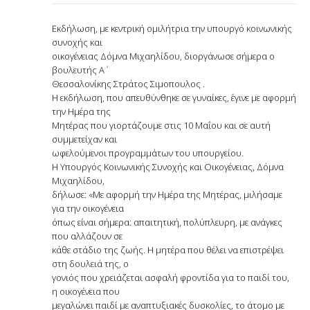
Εκδήλωση, με κεντρική ομιλήτρια την υπουργό κοινωνικής
συνοχής και
οικογένειας Δόμνα Μιχαηλίδου, διοργάνωσε σήμερα ο
βουλευτής Α΄
Θεσσαλονίκης Στράτος Σιμοπουλος .
Η εκδήλωση, που απευθύνθηκε σε γυναίκες, έγινε με αφορμή
την Ημέρα της
Μητέρας που γιορτάζουμε στις 10 Μαΐου και σε αυτή
συμμετείχαν και
ωφελούμενοι προγραμμάτων του υπουργείου.
Η Υπουργός Κοινωνικής Συνοχής και Οικογένειας, Δόμνα
Μιχαηλίδου,
δήλωσε: «Με αφορμή την Ημέρα της Μητέρας, μιλήσαμε
για την οικογένεια
όπως είναι σήμερα: απαιτητική, πολύπλευρη, με ανάγκες
που αλλάζουν σε
κάθε στάδιο της ζωής. Η μητέρα που θέλει να επιστρέψει
στη δουλειά της, ο
γονιός που χρειάζεται ασφαλή φροντίδα για το παιδί του,
η οικογένεια που
μεγαλώνει παιδί με αναπτυξιακές δυσκολίες, το άτομο με