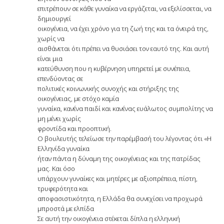
επιτρέπουν σε κάθε γυναίκα να εργάζεται, να εξελίσσεται, να
δημιουργεί
οικογένεια, να έχει χρόνο για τη ζωή της και τα όνειρά της,
χωρίς να
αισθάνεται ότι πρέπει να θυσιάσει τον εαυτό της. Και αυτή
είναι μια
κατεύθυνση που η κυβέρνηση υπηρετεί με συνέπεια,
επενδύοντας σε
πολιτικές κοινωνικής συνοχής και στήριξης της
οικογένειας, με στόχο καμία
γυναίκα, κανένα παιδί και κανένας ευάλωτος συμπολίτης να
μη μένει χωρίς
φροντίδα και προοπτική.
Ο βουλευτής τελείωσε την παρέμβασή του λέγοντας ότι «Η
Ελληνίδα γυναίκα
ήταν πάντα η δύναμη της οικογένειας και της πατρίδας
μας. Και όσο
υπάρχουν γυναίκες και μητέρες με αξιοπρέπεια, πίστη,
τρυφερότητα και
αποφασιστικότητα, η Ελλάδα θα συνεχίσει να προχωρά
μπροστά με ελπίδα
Σε αυτή την οικογένεια στέκεται δίπλα η ελληνική